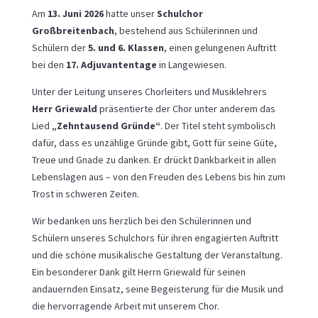
Am
13. Juni 2026
hatte unser
Schulchor
Großbreitenbach
, bestehend aus Schülerinnen und
Schülern der
5. und 6. Klassen
, einen gelungenen Auftritt
bei den
17. Adjuvantentage
in
Langewiesen
.
Unter der Leitung unseres Chorleiters und Musiklehrers
Herr Griewald
präsentierte der Chor unter anderem das
Lied
„Zehntausend Gründe“
. Der Titel steht symbolisch
dafür, dass es unzählige Gründe gibt, Gott für seine Güte,
Treue und Gnade zu danken. Er drückt Dankbarkeit in allen
Lebenslagen aus – von den Freuden des Lebens bis hin zum
Trost in schweren Zeiten.
Wir bedanken uns herzlich bei den Schülerinnen und
Schülern unseres Schulchors für ihren engagierten Auftritt
und die schöne musikalische Gestaltung der Veranstaltung.
Ein besonderer Dank gilt Herrn Griewald für seinen
andauernden Einsatz, seine Begeisterung für die Musik und
die hervorragende Arbeit mit unserem Chor.